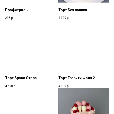
Профитроль
Торт Без паники
295
р.
4 300
р.
Торт Бравл Старс
Торт Гравити Фолз 2
4 500
р.
4 800
р.