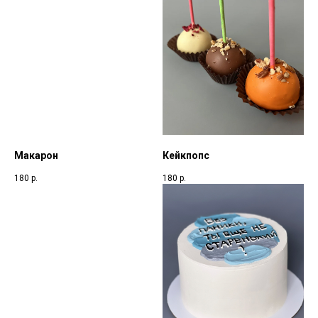
Макарон
Кейкпопс
180
р.
180
р.