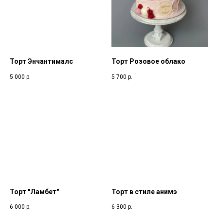
Торт Энчантималс
Торт Розовое облако
5 000
р.
5 700
р.
Торт "Ламбет"
Торт в стиле анимэ
6 000
р.
6 300
р.